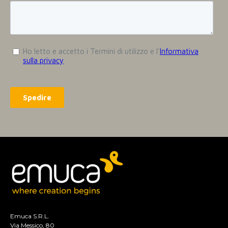
Emuca S.R.L.
Via Messico, 80