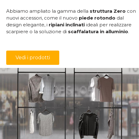
Abbiamo ampliato la gamma della
struttura Zero
con
nuovi accessori, come il nuovo
piede rotondo
dal
design elegante, i
ripiani inclinati
ideali per realizzare
scarpiere o la soluzione di
scaffalatura in alluminio
.
Vedi i prodotti