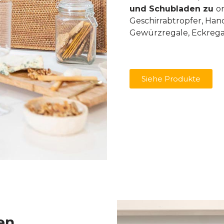
und Schubladen zu
or
Geschirrabtropfer, Han
Gewürzregale, Eckregal
Siehe Produkte
en