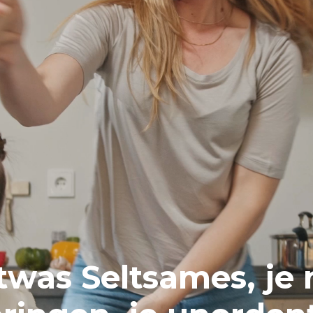
etwas Seltsames,
je